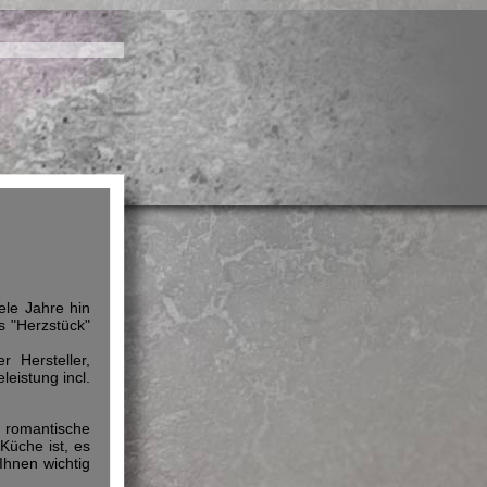
ele Jahre hin
s "Herzstück"
 Hersteller,
leistung incl.
 romantische
Küche ist, es
Ihnen wichtig