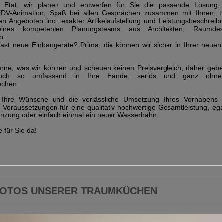
r Etat, wir planen und entwerfen für Sie die passende Lösung, 
EDV-Animation, Spaß bei allen Gesprächen zusammen mit Ihnen, t
hen Angeboten incl. exakter Artikelaufstellung und Leistungsbeschre
ines kompetenten Planungsteams aus Architekten, Raumde
n.
 fast neue Einbaugeräte? Prima, die können wir sicher in Ihrer neu
erne, was wir können und scheuen keinen Preisvergleich, daher geb
uch so umfassend in Ihre Hände, seriös und ganz ohne
echen.
, Ihre Wünsche und die verlässliche Umsetzung Ihres Vorhabens 
 Voraussetzungen für eine qualitativ hochwertige Gesamtleistung, e
nzung oder einfach einmal ein neuer Wasserhahn.
 für Sie da!
 FOTOS UNSERER TRAUMKÜCHEN