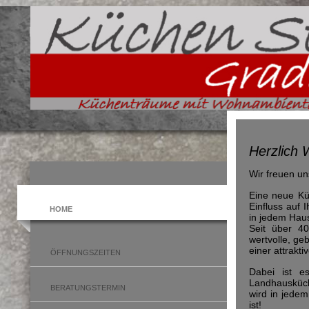
Herzlich 
Wir freuen un
Eine neue Kü
Einfluss auf 
HOME
in jedem Haus
Seit über 40
wertvolle, ge
einer attrakti
ÖFFNUNGSZEITEN
Dabei ist e
Landhausküche
BERATUNGSTERMIN
wird in jedem
ist!