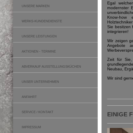
Egal welche
UNSERE MARKEN
modernster 
unverbindlic
Know-how e
WERKS-KUNDENDIENSTE
Holztechniker
Sie besitzen
integrieren!
UNSERE LEISTUNGEN
Wir zeigen g
Angebote a
Werbeverspr
AKTIONEN - TERMINE
Zeit für Sie
grundlegende
ABVERKAUF AUSSTELLUNGSKÜCHEN
Neubau, Ergä
Wir sind gerne
UNSER UNTERNEHMEN
ANFAHRT
SERVICE / KONTAKT
EINIGE
IMPRESSUM