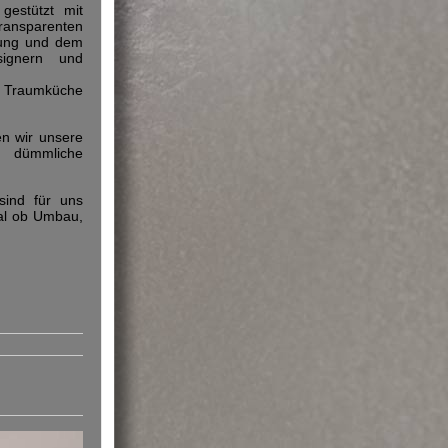
gestützt mit
ransparenten
ibung und dem
signern und
en Traumküche
en wir unsere
 dümmliche
sind für uns
gal ob Umbau,