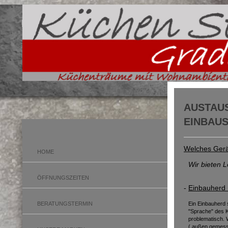
AUSTAU
EINBAU
Welches Gerä
HOME
Wir bieten 
ÖFFNUNGSZEITEN
-
Einbauherd 
BERATUNGSTERMIN
Ein Einbauherd st
"Sprache" des Koc
problematisch. W
( außen gemessen